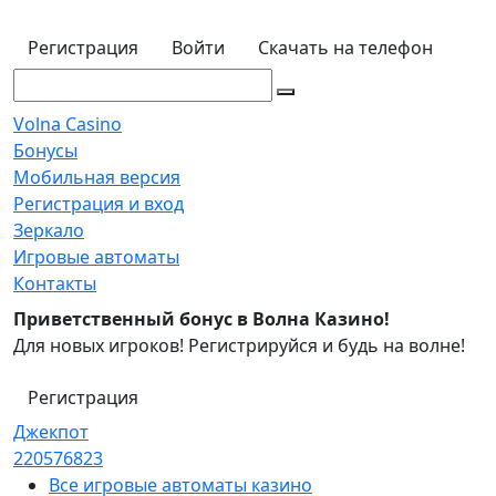
Регистрация
Войти
Скачать на телефон
Volna Casino
Бонусы
Мобильная версия
Регистрация и вход
Зеркало
Игровые автоматы
Контакты
Приветственный бонус в Волна Казино!
Для новых игроков! Регистрируйся и будь на волне!
Регистрация
Джекпот
220
576
823
Все игровые автоматы казино