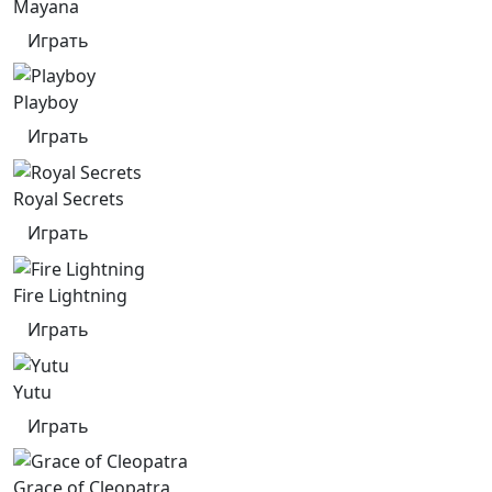
Mayana
Играть
Playboy
Играть
Royal Secrets
Играть
Fire Lightning
Играть
Yutu
Играть
Grace of Cleopatra