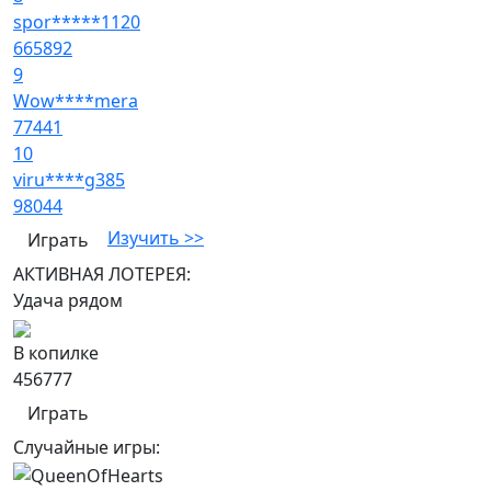
spor*****1120
665892
9
Wow****mera
77441
10
viru****g385
98044
Изучить >>
Играть
АКТИВНАЯ ЛОТЕРЕЯ:
Удача рядом
В копилке
4
5
6
7
7
7
Играть
Случайные игры: