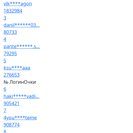
vik****agon
1832984
3
danil******03…
80733
4
pante******.s…
79295
5
ksu****aaa
276653
№ Логин
Очки
6
haki*****vadi…
905421
7
4you****teme
908774
8