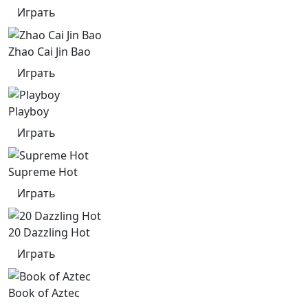
Играть
Zhao Cai Jin Bao
Играть
Playboy
Играть
Supreme Hot
Играть
20 Dazzling Hot
Играть
Book of Aztec