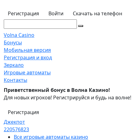
Регистрация
Войти
Скачать на телефон
Volna Casino
Бонусы
Мобильная версия
Регистрация и вход
Зеркало
Игровые автоматы
Контакты
Приветственный бонус в Волна Казино!
Для новых игроков! Регистрируйся и будь на волне!
Регистрация
Джекпот
220
576
823
Все игровые автоматы казино