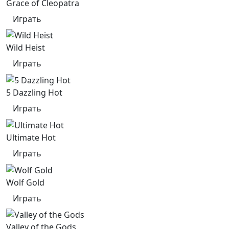
Grace of Cleopatra
Играть
Wild Heist
Играть
5 Dazzling Hot
Играть
Ultimate Hot
Играть
Wolf Gold
Играть
Valley of the Gods