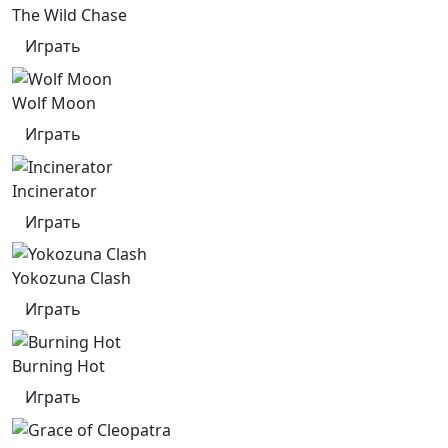
The Wild Chase
Играть
Wolf Moon
Играть
Incinerator
Играть
Yokozuna Clash
Играть
Burning Hot
Играть