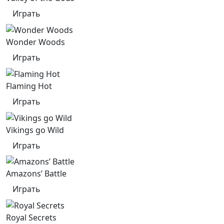
Играть
Wonder Woods
Играть
Flaming Hot
Играть
Vikings go Wild
Играть
Amazons’ Battle
Играть
Royal Secrets