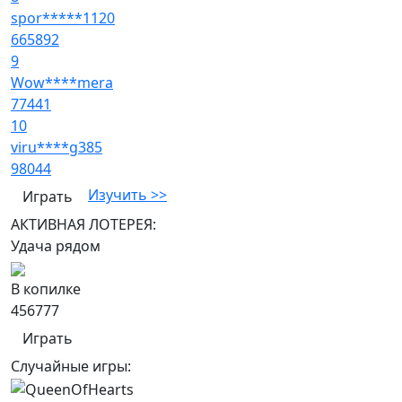
spor*****1120
665892
9
Wow****mera
77441
10
viru****g385
98044
Изучить >>
Играть
АКТИВНАЯ ЛОТЕРЕЯ:
Удача рядом
В копилке
4
5
6
7
7
7
Играть
Случайные игры: