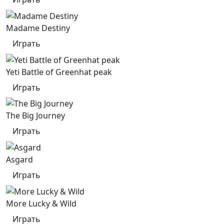
Madame Destiny
Играть
Yeti Battle of Greenhat peak
Играть
The Big Journey
Играть
Asgard
Играть
More Lucky & Wild
Играть