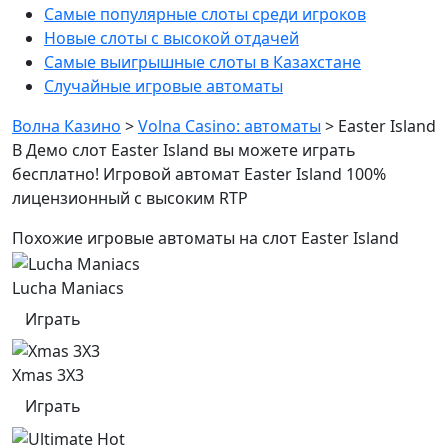
Самые популярные слоты среди игроков
Новые слоты с высокой отдачей
Самые выигрышные слоты в Казахстане
Случайные игровые автоматы
Волна Казино
>
Volna Casino: автоматы
>
Easter Island
В Демо слот Easter Island вы можете играть
бесплатно! Игровой автомат Easter Island 100%
лицензионный с высоким RTP
Похожие игровые автоматы на слот Easter Island
Lucha Maniacs
Играть
Xmas 3X3
Играть