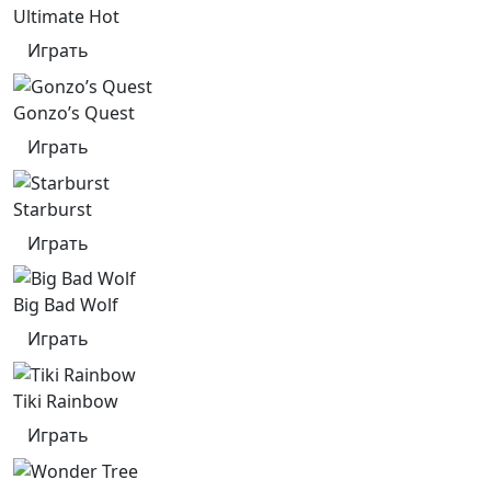
Ultimate Hot
Играть
Gonzo’s Quest
Играть
Starburst
Играть
Big Bad Wolf
Играть
Tiki Rainbow
Играть