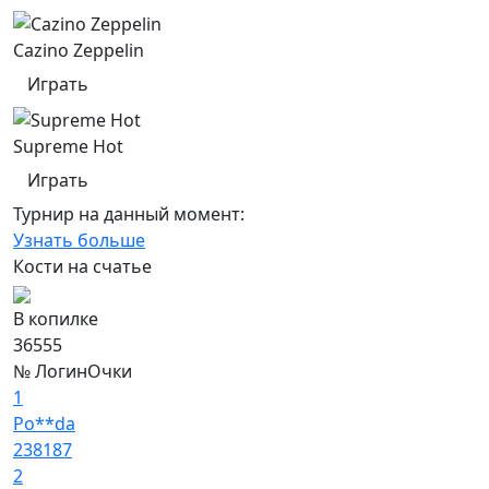
Cazino Zeppelin
Играть
Supreme Hot
Играть
Турнир на данный момент:
Узнать больше
Кости на счатье
В копилке
3
6
5
5
5
№ Логин
Очки
1
Po**da
238187
2