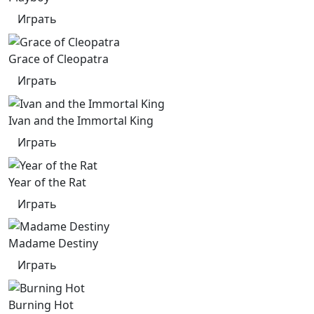
Играть
Grace of Cleopatra
Играть
Ivan and the Immortal King
Играть
Year of the Rat
Играть
Madame Destiny
Играть
Burning Hot