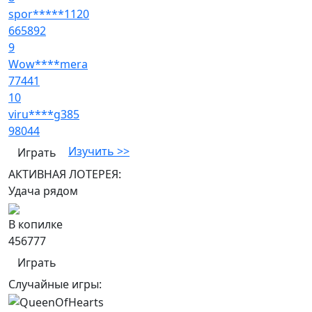
spor*****1120
665892
9
Wow****mera
77441
10
viru****g385
98044
Изучить >>
Играть
АКТИВНАЯ ЛОТЕРЕЯ:
Удача рядом
В копилке
4
5
6
7
7
7
Играть
Случайные игры: